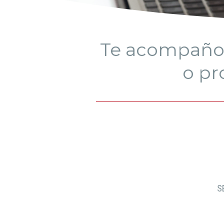
Te acompaño 
o pr
S