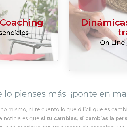
 Coaching
Dinámicas
t
senciales
On Line 
e lo pienses más, ¡ponte en ma
o mismo, ni te cuento lo que difícil que es cambi
a noticia es que
si tu cambias, si cambias la pe