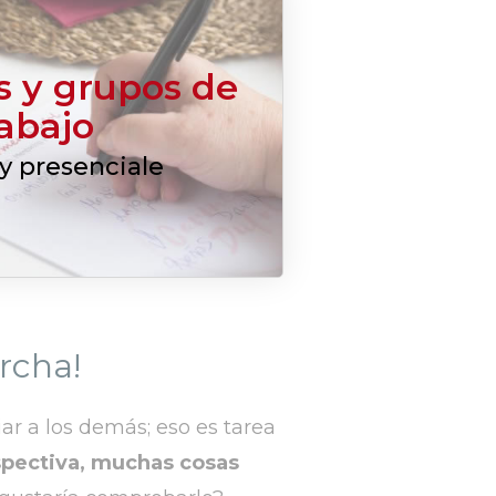
 y grupos de
rabajo
y presenciale
rcha!
ar a los demás; eso es tarea
rspectiva, muchas cosas