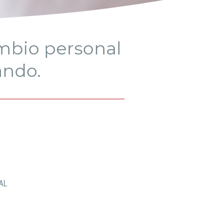
mbio personal
ando.
AL