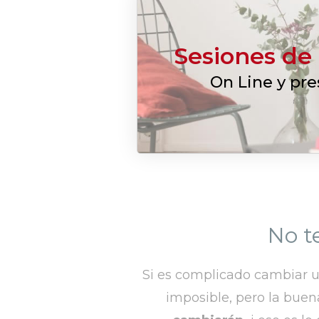
Sesiones de
On Line y pre
No t
Si es complicado cambiar un
imposible, pero la buen